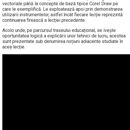
vectoriale până la concepte de bază tipice Corel Draw pe
care le exemplifică. Le exploatează apoi prin demonstrarea
utilizarii instrumentelor, astfel încât fiecare lecție reprezintă
continuarea firească a lecției precedente.
Acolo unde, pe parcursul traseului educațional, se ivește
oportunitatea logică a explicării unor tehnici de lucru, acestea
sunt prezentate sub denumirea noțiuni adiacente studiate în
acea lecție.