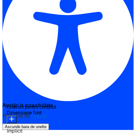
Ajustări la accesibilitate
Extensii pentru conținut
Dimensiune font
Propulsat de
OneTap
Ascunde bara de unelte
Implicit