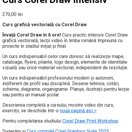
270,00
lei
Curs grafică vectorială cu Corel Draw
Învață Corel Draw în 6 ore!
Curs practic intensiv Corel Draw
grafică vectorială, lecții video în limba română împreună cu
proiecte în stadiul inițial și final.
Un curs indispensabil celor care doresc să realizeze mape,
cataloage, flyere, pliante, logo design, elemente de identitate
vizuală sau orice material vectorial, independent de rezoluție.
Un curs indispensabil profesorului modern și autonom,
indiferent de profil sau disciplină. Desene tehnice, cotări,
scheme, diagrame, organigrame. Planșe, ilustrații pentru lecție
sau pentru un manual școlar.
Descrierea completă a cursului, mostre video din curs,
exerciții, se deschide într-o
nouă pagină aici >
Pentru completarea studiului
Corel Draw Print Workshop
.
Sugerăm și
Curs complet Corel Graphics Suite 2025
.