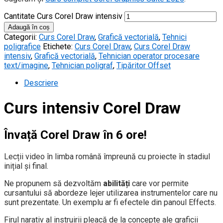
Cantitate Curs Corel Draw intensiv
Adaugă în coș
Categorii:
Curs Corel Draw
,
Grafică vectorială
,
Tehnici
poligrafice
Etichete:
Curs Corel Draw
,
Curs Corel Draw
intensiv
,
Grafică vectorială
,
Tehnician operator procesare
text/imagine
,
Tehnician poligraf
,
Tipăritor Offset
Descriere
Curs intensiv Corel Draw
Învață Corel Draw în 6 ore!
Lecții video în limba română împreună cu proiecte în stadiul
inițial și final.
Ne propunem să dezvoltăm
abilități
care vor permite
cursantului să abordeze lejer utilizarea instrumentelor care nu
sunt prezentate. Un exemplu ar fi efectele din panoul Effects.
Firul narativ al instruirii pleacă de la concepte ale graficii