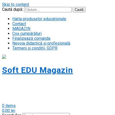
Skip to content
Caută după:
Harta produselor educaționale
Contact
MAGAZIN
Coș cumpărături
Finalizează comanda
Nevoia didactică și profesională
Termeni și condiții, GDPR
Soft EDU Magazin
Magazin cursuri soft educațional pentru
persoane fizice. Acceptăm carduri
PLUXEE!
0 items
0,00
lei