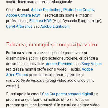
școlii, diseminarea ofertei educaționale.
Cursurile sunt:
Adobe Photoshop
,
Photoshop Creativ
,
Adobe Camera RAW
– secretul din spatele imaginii
profesionale,
Editarea HDR
(High Dynamic Range Image),
Corel Aftershot
, sau
Adobe Lightroom
.
Editarea, montajul și compoziția video
Editarea video
: realizați clipuri de promovare și
diseminare a școlii, a proiectelor europene, ori pentru a
documenta o activitate.
Adobe Premiere
sau
Sony Vegas
realizează montaj profesional video – audio.
Adobe
After Effects
pentru montaj, efecte speciale și
compoziție de imagine
(creați video acolo unde el nu
există!).
Puteți apela la cursul
Cap Cut pentru creatori digitali
, un
program gratuit foarte simplu de utilizat. Tot cu un
program gratuit se lucrează și în cursul de editare video