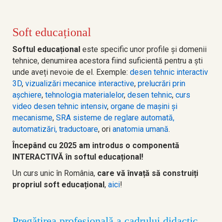
Soft educațional
Softul educațional
este specific unor profile și domenii
tehnice, denumirea acestora fiind suficientă pentru a ști
unde aveți nevoie de el. Exemple:
desen tehnic interactiv
3D
,
vizualizări mecanice interactive
,
prelucrări prin
așchiere
,
tehnologia materialelor
,
desen tehnic
,
curs
video desen tehnic intensiv
,
organe de mașini și
mecanisme
,
SRA sisteme de reglare automată,
automatizări,
traductoare
, ori
anatomia umană
.
Începând cu 2025 am introdus o componentă
INTERACTIVĂ în softul educațional!
Un curs unic în România,
care vă învață să construiți
propriul soft educațional
,
aici
!
Pregătirea profesională a cadrului didactic