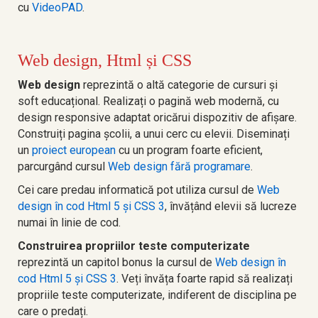
cu
VideoPAD
.
Web design, Html și CSS
Web design
reprezintă o altă categorie de cursuri și
soft educațional. Realizați o pagină web modernă, cu
design responsive adaptat oricărui dispozitiv de afișare.
Construiți pagina școlii, a unui cerc cu elevii. Diseminați
un
proiect european
cu un program foarte eficient,
parcurgând cursul
Web design fără programare
.
Cei care predau informatică pot utiliza cursul de
Web
design în cod Html 5 și CSS 3
, învățând elevii să lucreze
numai în linie de cod.
Construirea propriilor teste computerizate
reprezintă un capitol bonus la cursul de
Web design în
cod Html 5 și CSS 3
. Veți învăța foarte rapid să realizați
propriile teste computerizate, indiferent de disciplina pe
care o predați.