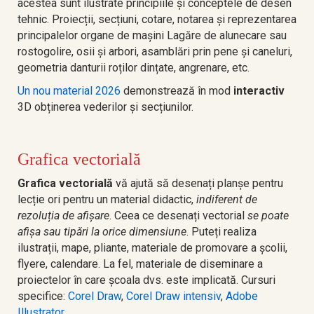
acestea sunt ilustrate principiile și conceptele de desen
tehnic. Proiecții, secțiuni, cotare, notarea și reprezentarea
principalelor organe de mașini Lagăre de alunecare sau
rostogolire, osii și arbori, asamblări prin pene și caneluri,
geometria danturii roților dințate, angrenare, etc.
Un nou material 2026
demonstrează în mod
interactiv
3D obținerea vederilor și secțiunilor.
Grafica vectorială
Grafica vectorială
vă ajută să desenați planșe pentru
lecție ori pentru un material didactic,
indiferent de
rezoluția de afișare
. Ceea ce desenați vectorial
se poate
afișa sau tipări la orice dimensiune
. Puteți realiza
ilustrații, mape, pliante, materiale de promovare a școlii,
flyere, calendare. La fel, materiale de diseminare a
proiectelor în care școala dvs. este implicată. Cursuri
specifice:
Corel Draw
,
Corel Draw intensiv
,
Adobe
Illustrator
.