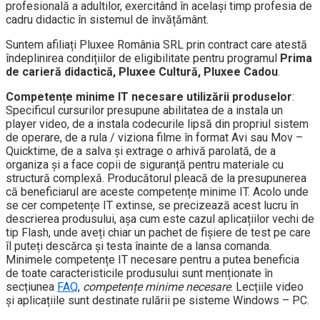
profesională a adultilor, exercitând în același timp profesia de
cadru didactic în sistemul de învățământ.
Suntem afiliați Pluxee România SRL prin contract care atestă
îndeplinirea condițiilor de eligibilitate pentru programul
Prima
de carieră didactică, Pluxee Cultură, Pluxee Cadou
.
Competențe minime IT necesare utilizării produselor
:
Specificul cursurilor presupune abilitatea de a instala un
player video, de a instala codecurile lipsă din propriul sistem
de operare, de a rula / viziona filme în format Avi sau Mov –
Quicktime, de a salva și extrage o arhivă parolată, de a
organiza și a face copii de siguranță pentru materiale cu
structură complexă.
Producătorul pleacă de la presupunerea
că beneficiarul are aceste competențe minime IT. Acolo unde
se cer competențe IT extinse, se precizează acest lucru în
descrierea produsului, așa cum este cazul aplicațiilor vechi de
tip Flash, unde aveți chiar un pachet de fișiere de test pe care
îl puteți descărca și testa înainte de a lansa comanda.
Minimele competențe IT necesare pentru a putea beneficia
de toate caracteristicile produsului sunt menționate în
secțiunea
FAQ
,
competențe minime necesare
. Lecțiile video
și aplicațiile sunt destinate rulării pe sisteme Windows – PC.