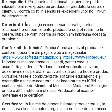
Re-expedieri:
Produsele achizitionate și pierdute pot fi
înlocuite prin re-expedierea produselor pierdute, la cererea
clientului, contra cost, în sensul re-expedierii unor noi linkuri
de descărcare.
Deteriorări
: În situația în care deparolarea fișierelor
returnează erori permanente, produsele se pot retrimite la
cerere, după ce vom încerca să rezolvăm împreună această
problemă.
Conformitate tehnică:
Producătorul a realizat produsele
conform descrierii din pagina web a magazinului
https://www.softedu-magazin.ro
și
https://www.softedu.eu/
folosind numai programe cu licență, pentru care își
asumă răspunderea. Produsele sunt verificate antivirus,
dezarhivarea cu parolă a fost verificată pentru fiecare produs.
Cursurile, testele computerizate, softurile educaționale și
exercițiile asociate acestora sunt înregistrate cu ISBN, nu
sunt acreditate de Ministerul Muncii sau Ministerul Educației
ori de o altă instituție a statului. Producătorul acestor
materiale este certificat.
Certificare:
În funcție de disponibilitatea producătorului, la
solicitarea clientului putem organiza o sesiune de examinare