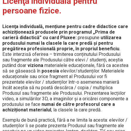
Licenţa individuală pentru
persoane fizice.
Licenţa individuală, mențiune pentru cadre didactice care
achiziționează produsele prin programul „Prima de
carieră didactică” cu card Pluxee:
presupune
utilizarea
produsului numai la clasele la care predă și pentru
pregătirea profesională proprie, în propriul beneficiu
.
Este interzisă oferirea – trimiterea conținutului Produsului
sau fragmente ale Produsului către elevi / studenți, aceștia
putând doar
viziona
materialele educaționale, fără ca acestea
să se găsească în
posesia
elevilor/studenților. Materialele
educaționale sau orice fragment al Produsului vor fi
prezentate elevilor / studenților într-o asemenea manieră
încât aceștia să nu poată descărca / copia / multiplica
Produsul sau fragmente ale Produsului. Prezentarea lecțiilor
video, a simulărilor 3D, a imaginilor și a oricărei componente a
produsului se face
numai de către profesorul care a
achiziționat materialul
, la clasele la care predă.
Exemplu de bună practică, fără a ne limita la acesta: elevilor /
studenților li se poate prezenta Produsul sau fragmente ale