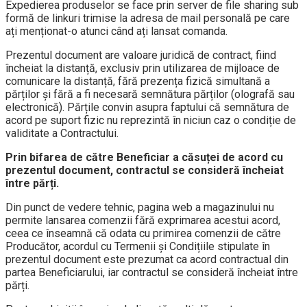
Expedierea produselor se face prin server de file sharing sub
formă de linkuri trimise la adresa de mail personală pe care
ați menționat-o atunci când ați lansat comanda.
Prezentul document are valoare juridică de contract, fiind
încheiat la distanță, exclusiv prin utilizarea de mijloace de
comunicare la distanță, fără prezența fizică simultană a
părților și fără a fi necesară semnătura părților (olografă sau
electronică). Părțile convin asupra faptului că semnătura de
acord pe suport fizic nu reprezintă în niciun caz o condiție de
validitate a Contractului.
Prin bifarea de către Beneficiar a căsuței de acord cu
prezentul document, contractul se consideră încheiat
între părți.
Din punct de vedere tehnic, pagina web a magazinului nu
permite lansarea comenzii fără exprimarea acestui acord,
ceea ce înseamnă că odata cu primirea comenzii de către
Producător, acordul cu Termenii și Condițiile stipulate în
prezentul document este prezumat ca acord contractual din
partea Beneficiarului, iar contractul se consideră încheiat între
părți.