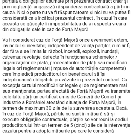
parțială a obligaţiilor asumate prin prezentul contract chiar și
prin neglijență, angajează răspunderea contractuală a părții în
cauză. Nici o parte nu va fi răspunzătoare şi nici nu va putea fi
considerată ca a încălcat prezentul contract , în cazul în care
aceasta se găseşte în imposibilitatea de a respecta vreuna
din obligaţiile sale în caz de Forţă Majoră.
Va fi considerat caz de Forţă Majoră orice eveniment extern,
invincibil şi inevitabil, independent de voinţa părţilor, cum ar fi,
dar fără a se limita la: război, incendii, explozii, inundaţii,
cutremur, revoluţie, defecte în funcţionarea schemelor /
organizaţiilor de plată, procesatorilor de plăți sau modificări
legale ori reglementări (impuse de autorităţile competente)
care împiedică producătorul ori beneficiarul să îşi
îndeplinească obligaţiile prevăzute în prezentul contract. Cu
excepţia cazului modificărilor legale şi de reglementare mai
sus-menţionate, partea afectată de Forţă Majoră va transmite
celeilalte părți un certificat emis de Cameră de Comerţ şi
Industrie a României atestând situaţia de Forţă Majoră, în
termen de maximum 30 zile de la survenirea acesteia. Dacă,
în caz de Forţă Majoră, părțile nu sunt în măsură să-şi
execute obligaţiile contractuale, părțile se vor reuni la sediul
producătorului într-un termen de 5 (cinci) zile de la intervenţia
cazului pentru a adopta măsurile pe care le consideră