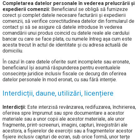
Completarea datelor personale în vederea prelucrării și
expedierii comenzii:
Beneficiarul se obligă să furnizeze
corect și complet datele necesare facturării și expedierii
comenzii, să verifice corectitudinea datelor din formularul de
contact și să se asigure că datele introduse în vederea
comandării unui produs coincid cu datele reale ale cardului
bancar cu care se face plata, cu numele întreg așa cum este
acesta trecut în actul de identitate și cu adresa actuală de
domiciliu.
În cazul în care datele oferite sunt incomplete sau eronate,
beneficiarul își asumă răspunderea pentru eventualele
consecințe juridice inclusiv fiscale ce decurg din oferirea
datelor personale în mod eronat, cu sau fără intenție.
Interdicții, daune, utilizări, licențiere
Interdicţii:
Este interzisă revânzarea, redifuzarea, închirierea,
oferirea spre împrumut sau spre documentare a acestor
materiale sau a unor copii ale acestor materiale, ale unor
fragmente, print-screenuri, imagini, capturi, înregistrări ale
acestora, a fișierelor de exerciții sau a fragmentelor acestor
fișiere inclusiv capturi de ecran, sub orice formă, unor terţe