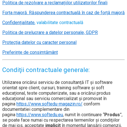
Politica de rezolvare a reclamațiilor utilizatorilor finali
Forţa majoră. Răspunderea contractuală în caz de forţă majoră
Confidențialitate
, valabilitate contractuală
Politica de prelucrare a datelor personale, GDPR
Protecţia datelor cu caracter personal
Preferințe de consimțământ
Condiţii contractuale generale:
Utilizarea oricărui serviciu de consultanță IT și software
orientat spre client, cursuri, training software și soft
educațional, teste computerizate, sau a oricărui produs
educațional sau serviciu comercializat și promovat în
pagina
https://www.softedu-magazin.ro/
conform
documentatiei complementare din
pagina
https://www.softedu.eu
, numit în continuare “
Produs
”,
se poate face numai cu respectarea termenilor şi condiţiilor
de mai jos, acceptate
implicit
în momentul lansării comenzii,