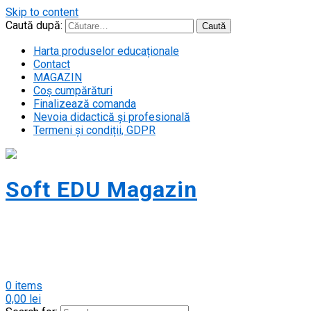
Skip to content
Caută după:
Harta produselor educaționale
Contact
MAGAZIN
Coș cumpărături
Finalizează comanda
Nevoia didactică și profesională
Termeni și condiții, GDPR
Soft EDU Magazin
Magazin cursuri soft educațional pentru
persoane fizice. Acceptăm carduri
PLUXEE!
0 items
0,00
lei