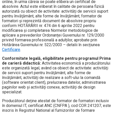
online, în urma căreia se poate elibera un certificat de
absolvire. Actul este eliberat în calitate de persoana fizică
autorizată cu obiect de activitate: activităţi de servicii suport
pentru învăţământ, alte forme de învăţământ, formator de
formatori și reprezintă document de absolvire propriu
conform HOTĂRÂRII nr. 474 din 6 aprilie 2022 pentru
modificarea și completarea Normelor metodologice de
aplicare a prevederilor Ordonanței Guvernului nr. 129/2000
privind formarea profesională a adulților, aprobate prin
Hotărârea Guvernului nr. 522/2003 – detalii în secțiunea
Certificare
.
Conformitate legală, eligibilitate pentru programul Prima
de carieră didactică:
Activitatea economică a producătorului
este organizată legal, având ca obiect de activitate: activităţi
de servicii suport pentru învăţământ, alte forme de
învăţământ, activităţi de realizare a soft-ului la comandă
(software orientat client), prelucrarea datelor, administrarea
paginilor web şi activităţi conexe, activităţi de design
specializat.
Producătorul deține atestat de formator de formatori inclusiv
în domeniul IT, certificat ANC (CNFPA ), cod COR 241207, este
inscris în Registrul National al furnizorilor de formare