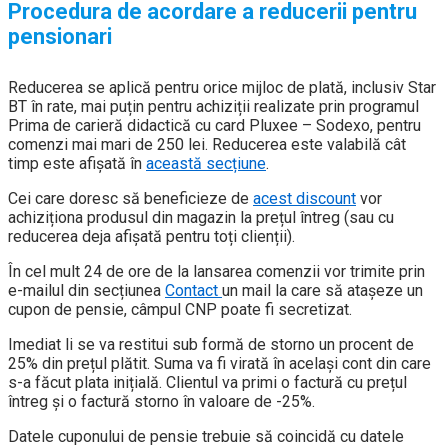
Procedura de acordare a reducerii pentru
pensionari
Reducerea se aplică pentru orice mijloc de plată, inclusiv Star
BT în rate, mai puțin pentru achiziții realizate prin programul
Prima de carieră didactică cu card Pluxee – Sodexo, pentru
comenzi mai mari de 250 lei. Reducerea este valabilă cât
timp este afișată în
această secțiune
.
Cei care doresc să beneficieze de
acest discount
vor
achiziționa produsul din magazin la prețul întreg (sau cu
reducerea deja afișată pentru toți clienții).
În cel mult 24 de ore de la lansarea comenzii vor trimite prin
e-mailul din secțiunea
Contact
un mail la care să atașeze un
cupon de pensie, câmpul CNP poate fi secretizat.
Imediat li se va restitui sub formă de storno un procent de
25% din prețul plătit. Suma va fi virată în același cont din care
s-a făcut plata inițială. Clientul va primi o factură cu prețul
întreg și o factură storno în valoare de -25%.
Datele cuponului de pensie trebuie să coincidă cu datele