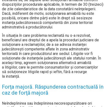
dispoziţiilor procedurale aplicabile, în termen de 30 (treizeci)
de zile calendaristice de la data constatării neînţelegerii.
Dacă, indiferent de motiv, soluţionarea amiabilă nu este
posibilă, oricare dintre părți este în drept să sesizeze
instanţa judecătorească competentă din zona teritorial
adminstrativă a producătorului.
În situația în care problema reclamată nu s-a rezolvat,
beneficiarul are dreptul de a apela la proceduri judiciare de
soluționare a reclamațiilor, de a se adresa instanței
judecătorești competente aflate în zona adminstrativ
teritorială în care producătorul are sediul. Litigiile vor fi
soluționate de instanțele judecătorești ale statului român. În
același timp, agreem soluționarea alternativă amiabilă
a litigiilor, care le permite consumatorilor și comercianților
să soluționeze litigiile rapid și ieftin, fără a recurge
la instanță.
Forţa majoră. Răspunderea contractuală în
caz de forţă majoră
Neîndeplinirea sau îndeplinirea necorespunzătoare ori