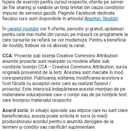
fișiere de exerciții pentru cursul respectiv, oferite pe server
de file sharing și valabile un timp limitat din cauza condițiilor
impuse de serverul gazdă. Paginile Facebook dedicate
fiecărui curs sunt disponibile în articolul
Anunțuri, Noutăți
.
În
canalul youtube
vor fi oferite, periodic și gratuit, updateuri
pentru cele mai multe din cursuri, pe măsură ce programele la
care cursurile se referă se vor moderniza. Pentru a beneficia
de noutăți, trebuie să vă abonați la canal.
CCA:
Proiecte sub licența Creative Commons Attribution:
anumite proiecte sunt realizate cu modele aflate sub
condițiile licenței CCA – Creative Commons Attribution, sursa
originală provenind de la terți. Acestea sunt marcate în mod
corespunzător. Publicarea, editarea, modificarea acestora a
fost făcută cu acceptul celor care au realizat fișierul /
proiectul. Este interzisă îndepărtarea acestei mențiuni de pe
materialele educaționale care o conțin sau de pe notițele text
care însoțesc materialul respectiv.
Acord scris:
în situații speciale sau atipice care nu sunt clare
beneficiarului, acesta poate solicita în scris (e-mail)
producătorului acordul pentru o anumită derogare de la
termeni și condiții sau clarificări suplimentare.