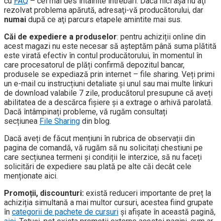
cu
FAQ
– cel mai des întâlnite întrebări. Dacă nici aşa nu aţi
rezolvat problema apărută, adresaţi-vă producătorului, dar
numai
după ce aţi parcurs etapele amintite mai sus.
Căi de expediere a produselor
: pentru achiziții online din
acest magazi nu este necesar să așteptăm până suma plătită
este virată efectiv în contul producătorului, în momentul în
care procesatorul de plăți confirmă depozitul bancar,
produsele se expediază prin internet – file sharing. Veți primi
un e-mail cu instrucțiuni detaliate și unul sau mai multe linkuri
de download valabile 7 zile, producătorul presupune că aveți
abilitatea de a descărca fișiere și a extrage o arhivă parolată.
Dacă întâmpinați probleme, vă rugăm consultați
secțiunea
File Sharing
din blog.
Dacă aveți de făcut mențiuni în rubrica de observații din
pagina de comandă, vă rugăm să nu solicitați chestiuni pe
care secțiunea termeni și condiții le interzice, să nu faceți
solicitări de expediere sau plată pe alte căi decât cele
menționate aici.
Promoții, discounturi:
există reduceri importante de preț la
achiziția simultană a mai multor cursuri, acestea fiind grupate
în
categorii de pachete de cursuri
și afișate în această pagină,