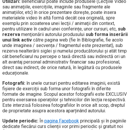
Utilizări:
Beneficiarul poate include produsele (Lecţiile Video
sau animaţiile, exercițiile, imaginile sau fragmente ale
animațiilor, etc) în orice prezentare doreşte, poate insera
materialele video în altă formă decât cea originală, spre
exemplu prin scoaterea unei lecţii / animaţii din context,
pentru utilizare în cadrul unei conferințe, unor cursuri, etc,
sub
rezerva
menţionării autorului produsului
sub forma inserării
unui link
activ
către pagina web (fie în Biblografie, fie acolo
unde imaginea / secvența / fragmentul este prezentat), sub
rezerva nealterării siglei şi numelui producătorului şi atât timp
cât beneficiarul nu percepe o taxă directă sau indirectă ori un
alt avantaj personal administrativ financiar sau profesional,
direct sau indirect, de orice natură, în legătură cu produsele
educaționale.
Fotografii:
în unele cursuri pentru editarea imaginii, există
fișiere de exerciții sub forma unor fotografii în diferite
formate de imagine. Scopul acestor fotografii este EXCLUSIV
pentru exersarea operațiilor și tehnicilor din lecția respectivă.
Este interzisă folosirea fotografiilor în orice alt scop, dreptul
de proprietate asupra acestora aparținând autorului.
Update periodic:
În
pagina Facebook
principală și în paginile
dedicate fiecărui curs clienții vor primi periodic și gratuit noi