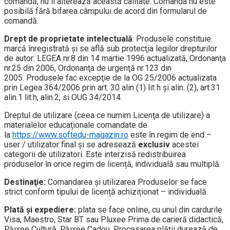
comandă, nu îi alterează această calitate. Comanda nu este
posibilă fără bifarea câmpului de acord din formularul de
comandă.
Drept de proprietate intelectuală
: Produsele constituie
marcă înregistrată şi se află sub protecţia legilor drepturilor
de autor: LEGEA nr.8 din 14 martie 1996 actualizată, Ordonanţa
nr.25 din 2006, Ordonanţa de urgenţă nr.123 din
2005. Produsele fac excepţie de la OG 25/2006 actualizata
prin Legea 364/2006 prin art. 30 alin (1) lit h şi alin. (2), art.31
alin.1 lit.h, alin.2, si OUG 34/2014.
Dreptul de utilizare (ceea ce numim Licenţa de utilizare) a
materialelor educaţionale comandate de
la
https://www.softedu-magazin.ro
este în regim de end –
user / utilizator final şi se adresează
exclusiv
acestei
categorii de utilizatori. Este interzisă redistribuirea
produselor în orice regim de licență, individuală sau multiplă.
Destinaţie:
Comandarea și utilizarea Produselor se face
strict conform tipului de licență achiziționat – individuală.
Plată și expediere:
plata se face online, cu unul din cardurile
Visa, Maestro, Star BT sau Pluxee Prima de carieră didactică,
Pluxee Cultură, Pluxee Cadou. Procesarea plății durează de