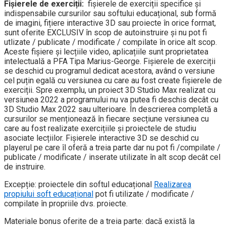
Fișierele de exerciții:
fișierele de exerciții specifice și
indispensabile cursurilor sau softului educațional, sub formă
de imagini, fițiere interactive 3D sau proiecte în orice format,
sunt oferite EXCLUSIV în scop de autoinstruire și nu pot fi
utlizate / publicate / modificate / compilate în orice alt scop.
Aceste fișiere și lecțiile video, aplicațiile sunt proprietatea
intelectuală a PFA Tipa Marius-George. Fișierele de exerciții
se deschid cu programul dedicat acestora, având o versiune
cel puțin egală cu versiunea cu care au fost create fișierele de
exerciții. Spre exemplu, un proiect 3D Studio Max realizat cu
versiunea 2022 a programului nu va putea fi deschis decât cu
3D Studio Max 2022 sau ulterioare. În descrierea completă a
cursurilor se menționează în fiecare secțiune versiunea cu
care au fost realizate exercițiile și proiectele de studiu
asociate lecțiilor. Fișierele interactive 3D se deschid cu
playerul pe care îl oferă a treia parte dar nu pot fi /compilate /
publicate / modificate / inserate utilizate în alt scop decât cel
de instruire.
Excepție: proiectele din softul educațional
Realizarea
propiului soft educațional
pot fi utilizate / modificate /
compilate în propriile dvs. proiecte.
Materiale bonus oferite de a treia parte: dacă există la