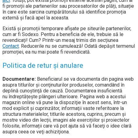
aici
. Totuși, pot exista promoții externe acestei pagini, cum ar
fi promoții ale partenerilor sau procesatorilor de plăți, situație
în care este sarcina cumpărătorului să identifice promoția
externă și facă apel la aceasta.
Există și promoții temporare afișate pe siteurile partenerilor,
cum ar fi Sodexo. Pentru a beneficia de ele, trebuie să le
revendicați! Cum? Printr-un mesaj trimis din secțiunea
Contact
. Reducerile nu se cumulează! Odată depășit termenul
promoției, ea nu mai poate fi revendicată.
Politica de retur și anulare
Documentare:
Beneficiarul se va documenta din pagina web
asupra titlurilor şi conţinuturilor produselor, comandând în
deplină
cunoştinţă de cauză. Documentarea insuficientă
nu îndreptățește plângeri ulterioare. Pagina web a acestui
magazin online vă pune la dispoziţie în acest sens, într-un
mod explicit şi cuprinzător, informaţii vaste referitoare la
structura materialelor, titlurile acestora, cuprins, precum şi
mostre video din lecții, imagini ale exercițiilor și proiectelor
folosite, informații care vă pot ajuta să vă faceţi o idee clară
asupra ceea ce veţi achiziţiona.