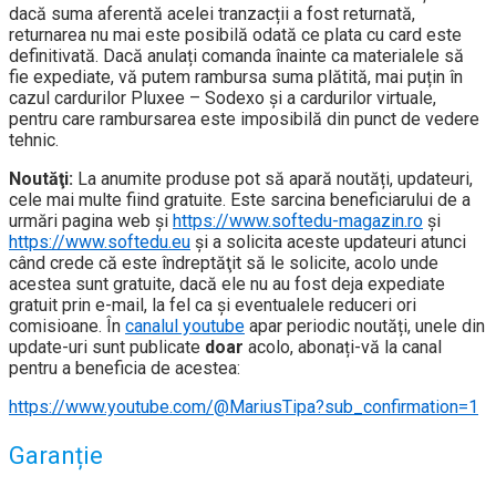
dacă suma aferentă acelei tranzacții a fost returnată,
returnarea nu mai este posibilă odată ce plata cu card este
definitivată. Dacă anulați comanda înainte ca materialele să
fie expediate, vă putem rambursa suma plătită, mai puțin în
cazul cardurilor Pluxee – Sodexo și a cardurilor virtuale,
pentru care rambursarea este imposibilă din punct de vedere
tehnic.
Noutăţi:
La anumite produse pot să apară noutăți, updateuri,
cele mai multe fiind gratuite. Este sarcina beneficiarului de a
urmări pagina web și
https://www.softedu-magazin.ro
și
https://www.softedu.eu
şi a solicita aceste updateuri atunci
când crede că este îndreptăţit să le solicite, acolo unde
acestea sunt gratuite, dacă ele nu au fost deja expediate
gratuit prin e-mail, la fel ca şi eventualele reduceri ori
comisioane. În
canalul youtube
apar periodic noutăți, unele din
update-uri sunt publicate
doar
acolo, abonați-vă la canal
pentru a beneficia de acestea:
https://www.youtube.com/@MariusTipa?sub_confirmation=1
Garanție