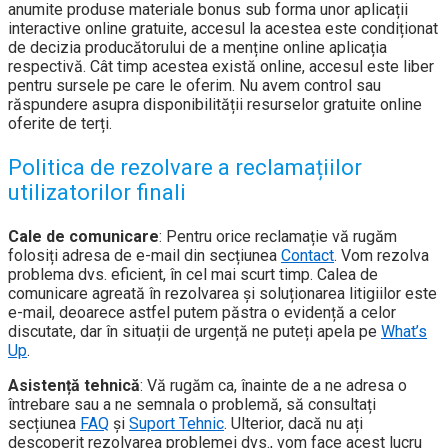
anumite produse materiale bonus sub forma unor aplicații
interactive online gratuite, accesul la acestea este condiționat
de decizia producătorului de a menține online aplicația
respectivă. Cât timp acestea există online, accesul este liber
pentru sursele pe care le oferim. Nu avem control sau
răspundere asupra disponibilității resurselor gratuite online
oferite de terți.
Politica de rezolvare a reclamațiilor
utilizatorilor finali
Cale de comunicare
: Pentru orice reclamație vă rugăm
folosiți adresa de e-mail din secțiunea
Contact
. Vom rezolva
problema dvs. eficient, în cel mai scurt timp. Calea de
comunicare agreată în rezolvarea și soluționarea litigiilor este
e-mail, deoarece astfel putem păstra o evidență a celor
discutate, dar în situații de urgență ne puteți apela pe
What’s
Up
.
Asistență tehnică
: Vă rugăm ca, înainte de a ne adresa o
întrebare sau a ne semnala o problemă, să consultați
secțiunea
FAQ
și
Suport Tehnic
. Ulterior, dacă nu ați
descoperit rezolvarea problemei dvs., vom face acest lucru