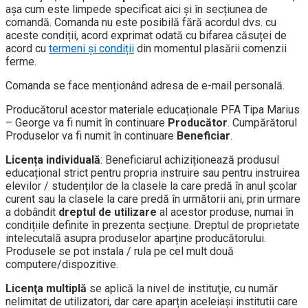
aşa cum este limpede specificat aici și în secțiunea de
comandă. Comanda nu este posibilă fără acordul dvs. cu
aceste condiții, acord exprimat odată cu bifarea căsuței de
acord cu
termeni și condiții
din momentul plasării comenzii
ferme.
Comanda se face menționând adresa de e-mail personală.
Producătorul acestor materiale educaționale PFA Tipa Marius
– George va fi numit în continuare
Producător
. Cumpărătorul
Produselor va fi numit în continuare
Beneficiar
.
Licența individuală
: Beneficiarul achiziționează produsul
educațional strict pentru propria instruire sau pentru instruirea
elevilor / studenților de la clasele la care predă în anul școlar
curent sau la clasele la care predă în următorii ani, prin urmare
a dobândit
dreptul de utilizare
al acestor produse, numai în
condițiile definite în prezenta secțiune. Dreptul de proprietate
intelecutală asupra produselor aparține producătorului.
Produsele se pot instala / rula pe cel mult două
computere/dispozitive.
Licenţa multiplă
se aplică la nivel de instituţie, cu număr
nelimitat de utilizatori, dar care aparțin aceleiași institutii care