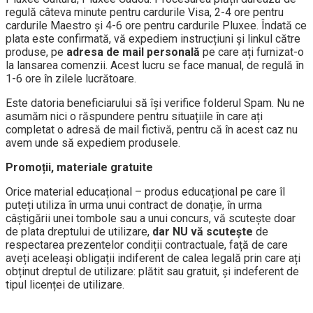
regulă câteva minute pentru cardurile Visa, 2-4 ore pentru
cardurile Maestro și 4-6 ore pentru cardurile Pluxee. Îndată ce
plata este confirmată, vă expediem instrucțiuni și linkul către
produse, pe
adresa de mail personală
pe care ați furnizat-o
la lansarea comenzii. Acest lucru se face manual, de regulă în
1-6 ore în zilele lucrătoare.
Este datoria beneficiarului să își verifice folderul Spam. Nu ne
asumăm nici o răspundere pentru situațiile în care ați
completat o adresă de mail fictivă, pentru că în acest caz nu
avem unde să expediem produsele.
Promoții, materiale gratuite
Orice material educațional – produs educațional pe care îl
puteți utiliza în urma unui contract de donație, în urma
câștigării unei tombole sau a unui concurs, vă scutește doar
de plata dreptului de utilizare,
dar NU vă scutește
de
respectarea prezentelor condiții contractuale, față de care
aveți aceleași obligații indiferent de calea legală prin care ați
obținut dreptul de utilizare: plătit sau gratuit, și indeferent de
tipul licenței de utilizare.