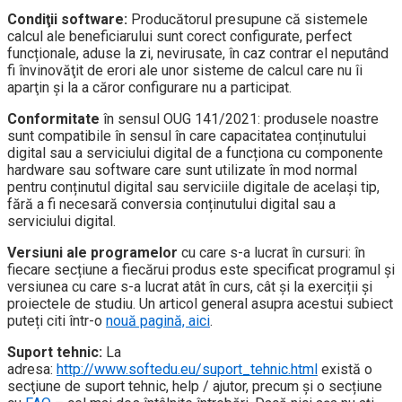
Condiţii software:
Producătorul presupune că sistemele
calcul ale beneficiarului sunt corect configurate, perfect
funcționale, aduse la zi, nevirusate, în caz contrar el neputând
fi învinovăţit de erori ale unor sisteme de calcul care nu îi
aparţin şi la a căror configurare nu a participat.
Conformitate
în sensul OUG 141/2021: produsele noastre
sunt compatibile în sensul în care capacitatea conținutului
digital sau a serviciului digital de a funcționa cu componente
hardware sau software care sunt utilizate în mod normal
pentru conținutul digital sau serviciile digitale de același tip,
fără a fi necesară conversia conținutului digital sau a
serviciului digital.
Versiuni ale programelor
cu care s-a lucrat în cursuri: în
fiecare secțiune a fiecărui produs este specificat programul și
versiunea cu care s-a lucrat atât în curs, cât și la exerciții și
proiectele de studiu. Un articol general asupra acestui subiect
puteți citi într-o
nouă pagină, aici
.
Suport tehnic:
La
adresa:
http://www.softedu.eu/suport_tehnic.html
există o
secţiune de suport tehnic, help / ajutor, precum și o secțiune