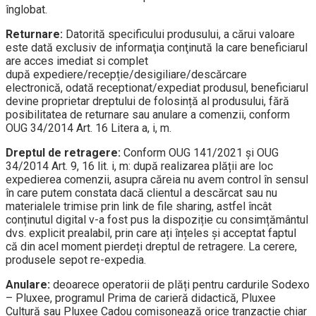
înglobat.
Returnare:
Datorită specificului produsului, a cărui valoare
este dată exclusiv de informaţia conţinută la care beneficiarul
are acces imediat si complet
după expediere/recepție/desigiliare/descărcare
electronică, odată receptionat/expediat produsul, beneficiarul
devine proprietar dreptului de folosință al produsului, fără
posibilitatea de returnare sau anulare a comenzii, conform
OUG 34/2014 Art. 16 Litera a, i, m.
Dreptul de retragere:
Conform OUG 141/2021 și OUG
34/2014 Art. 9, 16 lit. i, m: după realizarea plății are loc
expedierea comenzii, asupra căreia nu avem control în sensul
în care putem constata dacă clientul a descărcat sau nu
materialele trimise prin link de file sharing, astfel încât
conținutul digital v-a fost pus la dispoziție cu consimțământul
dvs. explicit prealabil, prin care ați înțeles și acceptat faptul
că din acel moment pierdeți dreptul de retragere. La cerere,
produsele sepot re-expedia.
Anulare:
deoarece operatorii de plăți pentru cardurile Sodexo
– Pluxee, programul Prima de carieră didactică, Pluxee
Cultură sau Pluxee Cadou comisonează orice tranzacție chiar