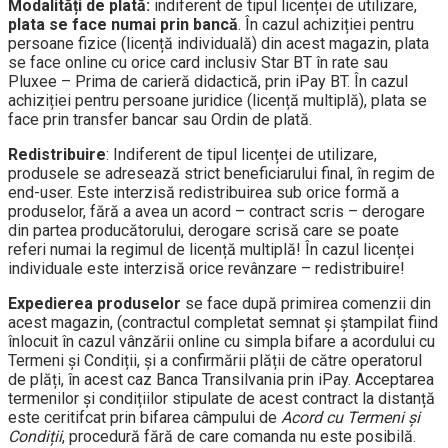
Modalități de plată:
indiferent de tipul licenței de utilizare,
plata se face numai prin bancă
. În cazul achiziției pentru
persoane fizice (licență individuală) din acest magazin, plata
se face online cu orice card inclusiv Star BT în rate sau
Pluxee – Prima de carieră didactică, prin iPay BT. În cazul
achiziției pentru persoane juridice (licență multiplă), plata se
face prin transfer bancar sau Ordin de plată.
Redistribuire
: Indiferent de tipul licenței de utilizare,
produsele se adresează strict beneficiarului final, în regim de
end-user. Este interzisă redistribuirea sub orice formă a
produselor, fără a avea un acord – contract scris – derogare
din partea producătorului, derogare scrisă care se poate
referi numai la regimul de licență multiplă! În cazul licenței
individuale este interzisă orice revânzare – redistribuire!
Expedierea produselor
se face după primirea comenzii din
acest magazin, (contractul completat semnat și ștampilat fiind
înlocuit în cazul vânzării online cu simpla bifare a acordului cu
Termeni și Condiții, și a confirmării plății de către operatorul
de plăți, în acest caz Banca Transilvania prin iPay. Acceptarea
termenilor și condițiilor stipulate de acest contract la distanță
este ceritifcat prin bifarea câmpului de
Acord cu Termeni și
Condiții
, procedură fără de care comanda nu este posibilă.