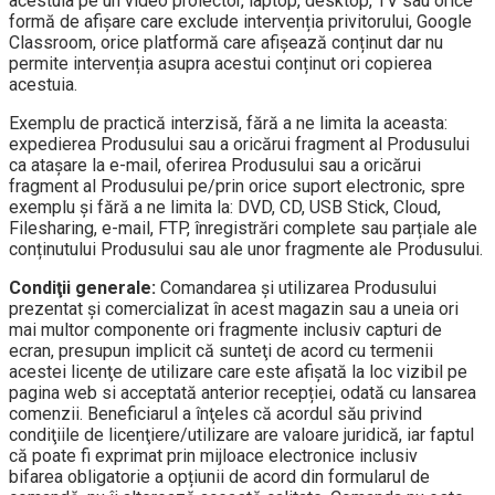
acestuia pe un video proiector, laptop, desktop, TV sau orice
formă de afișare care exclude intervenția privitorului, Google
Classroom, orice platformă care afișează conținut dar nu
permite intervenția asupra acestui conținut ori copierea
acestuia.
Exemplu de practică interzisă, fără a ne limita la aceasta:
expedierea Produsului sau a oricărui fragment al Produsului
ca atașare la e-mail, oferirea Produsului sau a oricărui
fragment al Produsului pe/prin orice suport electronic, spre
exemplu și fără a ne limita la: DVD, CD, USB Stick, Cloud,
Filesharing, e-mail, FTP, înregistrări complete sau parțiale ale
conținutului Produsului sau ale unor fragmente ale Produsului.
Condiţii generale:
Comandarea şi utilizarea Produsului
prezentat și comercializat în acest magazin sau a uneia ori
mai multor componente ori fragmente inclusiv capturi de
ecran, presupun implicit că sunteţi de acord cu termenii
acestei licenţe de utilizare care este afişată la loc vizibil pe
pagina web si acceptată anterior recepției, odată cu lansarea
comenzii. Beneficiarul a înţeles că acordul său privind
condiţiile de licenţiere/utilizare are valoare juridică, iar faptul
că poate fi exprimat prin mijloace electronice inclusiv
bifarea obligatorie a opțiunii de acord din formularul de