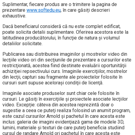
Suplimentar, fiecare produs are o trimitere la pagina de
prezentare
www.softedu.eu
, în care găsiți descrieri
exhaustive.
Dacă beneficiarul consideră că nu este complet edificat,
poate solicita detalii suplimentare. Oferirea acestora este la
latitudinea producătorului, în funcţie de natura şi volumul
detaliilor solicitate.
Publicarea sau distribuirea imaginilor şi mostrelor video din
lecţiile video ori din secţiunile de prezentare a cursurilor este
restricţionată, acestea fiind destinate evaluării oportunităţii
achiziţiei repsectivului curs. Imaginile exerciţiilor, mostrelor
din lecţii, capturi sau fragmente ale proiectelor folosite în
cursuri sunt supuse aceloraşi condiţii de licenţă.
Imaginile asociate produselor sunt chiar cele folosite în
cursuri. Le găsiţi în exerciţiile şi proiectele asociate lecţiilor
video. Excepție: câteva din acestea reprezintă doar o
sugestie a ceea ce puteţi realiza folosind un anumit program,
este cazul cursurilor Arnold şi pachetul în care acesta este
inclus: galeria de imagini evidenţiază gama de modele 3D,
lumini, materiale şi texturi de care puteţi beneficia studiind
cursul de randare Arnold ori pachetul în care acesta este