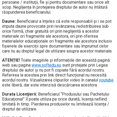
persoane / instituţii, fie și pentru documentare sau orice alt
scop. Neglijența în protejarea dreptului de autor nu înlătură
răspunderea beneficiarului.
Daune:
Beneficiarul a înţeles că este responsabil şi i se pot
imputa daune provocate prin revânzarea, redistribuirea sub
orice formă, chiar gratuită ori prin neglijentă a acestor
materiale ori fragmente ale acestora, ori prin oferirea
materialelor educaţionale ori fragmente ale acestora inclusiv
fișierele de exerciții spre documentare sau împrumut celor
care nu au dreptul legal de utilizare asupra acestor materiale.
ATENȚIE!
Toate imaginile și informațiile din această pagină
web sau pagina
www.softedu.eu
sunt protejate prin Legea
dreptului de autor și nu pot fi copiate fără acordul nostru.
Referirea la acestea prin link direct funcțional nu necesită
acordul nostru. Vizualizarea clipurilor video în canalul
youtube
este liberă, dar este interzisă descărcarea acestora.
Durata Licenţierii:
Beneficiarul “Produsului sau Pachetului
Educaţional” îl poate utiliza pe orice durată, licenţa nefiind
limitată în timp
.
Pierderea produselor nu limitează licența /
dreptul de utilizare.