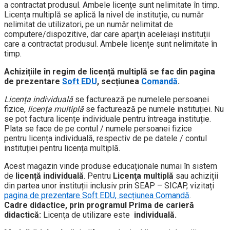
a contractat produsul. Ambele licențe sunt nelimitate în timp.
Licența multiplă se aplică la nivel de instituție, cu număr
nelimitat de utilizatori, pe un număr nelimitat de
computere/dispozitive, dar care aparțin aceleiași instituții
care a contractat produsul. Ambele licențe sunt nelimitate în
timp.
Achizițiile în regim de licență multiplă se fac din pagina
de prezentare
Soft EDU
, secțiunea
Comandă
.
Licența individuală
se facturează pe numelele persoanei
fizice,
licența multiplă
se facturează pe numele instituției. Nu
se pot factura licențe individuale pentru întreaga instituție.
Plata se face de pe contul / numele persoanei fizice
pentru licența individuală, respectiv de pe datele / contul
instituției pentru licența multiplă.
Acest magazin vinde produse educaționale numai în sistem
de
licență individuală
. Pentru
Licenţa multiplă
sau achiziții
din partea unor instituții inclusiv prin SEAP – SICAP, vizitați
pagina de prezentare Soft EDU, secțiunea Comandă
.
Cadre didactice, prin programul Prima de carieră
didactică:
Licenţa de utilizare este
individuală.