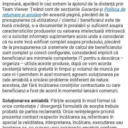
împreună, apelând în caz extrem la ajutorul de la distanță prin
Team Viewer. Ținând cont de secțiunile
Garanție
și
Politica de
returnare și anulare
din această pagină, plecând de la
presupunerea că utilizatorul / clientul / beneficiarul este de
bună credință, s-a documentat în prealabil și suficient asupra
caracteristicilor produselor cu valoarea intelectuală intrinsecă
ori a solicitat informații suplimentare acolo unde a considerat
că nu este încă edificat complet asupra produsului, plecând
de la presupunerea că sistemele de calcul ale beneficiarului
sunt complet și corect configurate, considerând implicit că
beneficiarul are minimele competențe IT pentru a descărca –
organiza – utiliza aceste produse, după ce vom acorda
asistență tehnică gratuită în timpul și volumul de muncă pe
care ni-l permitem în acel moment, agreem soluționarea pe
cale amiabilă a oricărei probleme indiferent de natura
acesteia, dar fără încălcarea condițiilor contractuale cu care
beneficiarul a fost de acord în momentul lansării comenzii.
Soluționarea amiabilă
: Părțile acceptă în mod formal că
orice contestaţie / divergență formulată de aceștia trebuie
probată de partea reclamantă. Orice neînţelegere privind
prezentul contract respectiv încălcarea sa, referitoare în
special la validitatea, interpretarea, încălcare, executarea sau
încetarea sa, se supune unei soluţionări amiabile conform