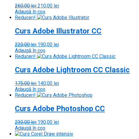
Prețul
Prețul
260,00
lei
210,00
lei
inițial
curent
Adaugă în coș
a
este:
Reduceri!
fost:
210,00 lei.
260,00 lei.
Curs Adobe Illustrator CC
Prețul
Prețul
220,00
lei
190,00
lei
inițial
curent
Adaugă în coș
a
este:
Reduceri!
fost:
190,00 lei.
220,00 lei.
Curs Adobe Lightroom CC Classic
Prețul
Prețul
175,00
lei
140,00
lei
inițial
curent
Adaugă în coș
a
este:
Reduceri!
fost:
140,00 lei.
175,00 lei.
Curs Adobe Photoshop CC
Prețul
Prețul
230,00
lei
190,00
lei
inițial
curent
Adaugă în coș
a
este: