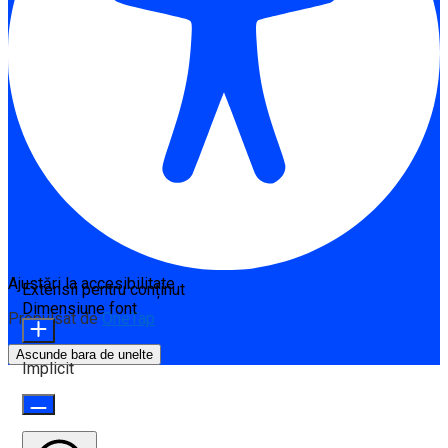
Ajustări la accesibilitate
Extensii pentru conținut
Dimensiune font
Propulsat de
OneTap
Ascunde bara de unelte
Implicit