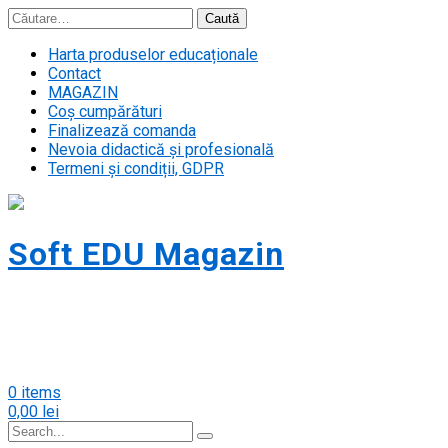
Skip
Caută
to
după:
content
Harta produselor educaționale
Contact
MAGAZIN
Coș cumpărături
Finalizează comanda
Nevoia didactică și profesională
Termeni și condiții, GDPR
Soft EDU Magazin
Magazin cursuri soft educațional pentru
persoane fizice. Acceptăm carduri
PLUXEE!
0 items
0,00
lei
Search