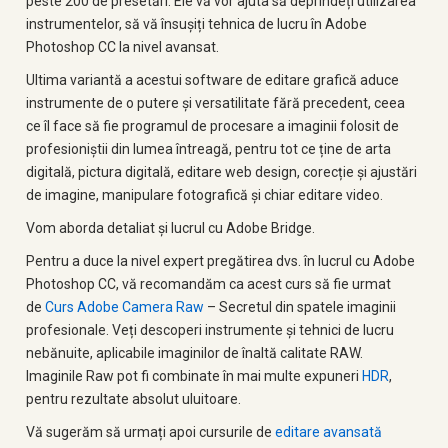
peste 200 de presetări. Ele vă vor ajuta să deprindeți utilizarea
instrumentelor, să vă însușiți tehnica de lucru în Adobe
Photoshop CC la nivel avansat.
Ultima variantă a acestui software de editare grafică aduce
instrumente de o putere și versatilitate fără precedent, ceea
ce îl face să fie programul
de procesare a imaginii folosit de
profesioniștii din lumea întreagă, pentru tot ce ține de arta
digitală, pictura digitală, editare web design, corecție și ajustări
de imagine, manipulare fotografică și chiar editare video.
Vom aborda detaliat și lucrul cu Adobe Bridge.
Pentru a duce la nivel expert pregătirea dvs. în lucrul cu Adobe
Photoshop CC, vă recomandăm ca acest curs să fie urmat
de
Curs Adobe Camera Raw
– Secretul din spatele imaginii
profesionale. Veți descoperi instrumente și tehnici de lucru
nebănuite, aplicabile imaginilor de înaltă calitate RAW.
Imaginile Raw pot fi combinate în mai multe expuneri
HDR
,
pentru rezultate absolut uluitoare.
Vă sugerăm să urmați apoi cursurile de
editare avansată