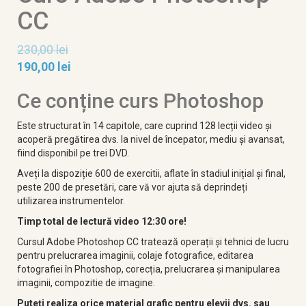
CC
230,00
lei
190,00
lei
Ce conține curs Photoshop
Este structurat în 14 capitole, care cuprind 128 lecții video și
acoperă pregătirea dvs. la nivel de începator, mediu și avansat,
fiind disponibil pe trei DVD.
Aveți la dispoziție 600 de exercitii, aflate în stadiul inițial și final,
peste 200 de presetări, care vă vor ajuta să deprindeți
utilizarea instrumentelor.
Timp total de lectură video 12:30 ore!
Cursul Adobe Photoshop CC tratează
operații și tehnici de lucru
pentru prelucrarea imaginii, colaje fotografice, editarea
fotografiei în Photoshop, corecția, prelucrarea și manipularea
imaginii, compozitie de imagine.
Puteți realiza orice material grafic pentru elevii dvs. sau