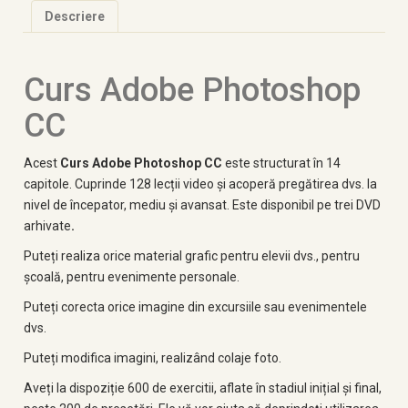
Descriere
Curs Adobe Photoshop
CC
Acest
Curs Adobe Photoshop CC
este structurat în 14
capitole. Cuprinde 128 lecții video și acoperă pregătirea dvs. la
nivel de începator, mediu și avansat. Este disponibil pe
trei DVD
arhivate
.
Puteți realiza orice material grafic pentru elevii dvs., pentru
școală, pentru evenimente personale.
Puteți corecta orice imagine din excursiile sau evenimentele
dvs.
Puteți modifica imagini, realizând colaje foto.
Aveți la dispoziție
600 de exercitii
, aflate în stadiul inițial și final,