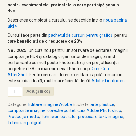
pentru evenimentele, proiectele la care participă școala
dvs.
Descrierea completă a cursului, se deschide într-o
nouă pagină
aici >
Cursul face parte din
pachetul de cursuri pentru grafică
, pentru
care
beneficiați de o reducere de 20%!
Nou 2025!
Un curs nou pentru un software de editarea imaginii,
compoziție HDR și catalog organizator de imagini, având
perfomanțe cu mult peste Photomatix și un preț al licenței
perpetue de 8 ori mai mic decât Photoshop:
Curs Corel
AfterShot
. Pentru cei care doresc o editare rapidă a imaginii
este soluția ideală, mult mai eficientă decât
Adobe Lightroom
.
Adaugă în coș
Categorie:
Editare imagine Adobe
Etichete:
arte plastice
,
compozitie imagine
,
corecție portet
,
curs Adobe Photoshop
,
Producţie media
,
Tehnician operator procesare text/imagine
,
Tehnician poligraf