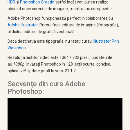
HDR
și
Photoshop Creativ
, astfel încât veți putea realiza
absolut orice corecție de imagine, montaj sau compoziție.
Adobe Photoshop funcționează perfect în colaborarea cu
Adobe Illustrator
. Primul face editare de imagine (fotografie),
al doilea editare de grafică vectorială.
Dacă destinația este tipografia, nu ratați cursul
Illustrator Prin
Workshop
.
Rezoluția lecțiilor video este 1364 / 732 pixeli
,
updateurile
au
1080p
. Învățați Photoshop în 128 lecții scurte, concise,
aplicative! Update până la vers. 21.1.2.
Secvențe din curs Adobe
Photoshop: