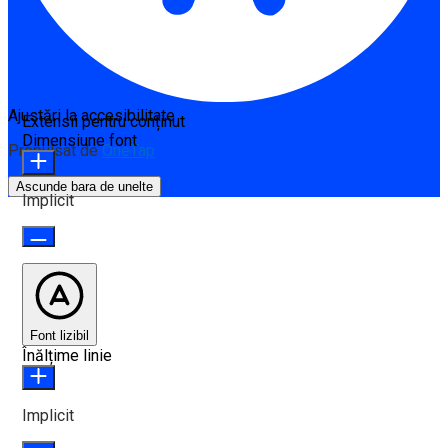
Ajustări la accesibilitate
Extensii pentru conținut
Dimensiune font
Propulsat de
OneTap
Ascunde bara de unelte
Implicit
Font lizibil
Înălțime linie
Implicit