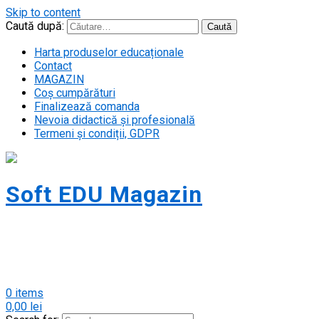
Skip to content
Caută după:
Harta produselor educaționale
Contact
MAGAZIN
Coș cumpărături
Finalizează comanda
Nevoia didactică și profesională
Termeni și condiții, GDPR
Soft EDU Magazin
Magazin cursuri soft educațional pentru
persoane fizice. Acceptăm carduri
PLUXEE!
0 items
0,00
lei