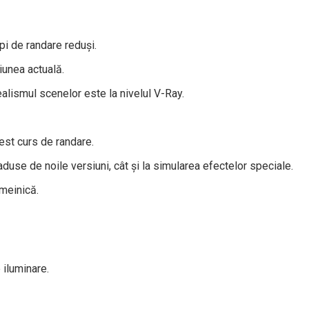
pi de randare reduși.
iunea actuală.
alismul scenelor este la nivelul V-Ray.
cest curs de randare.
duse de noile versiuni, cât și la simularea efectelor speciale.
emeinică.
iluminare.