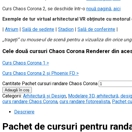
Curs Chaos Corona 2, se deschide într-o
nouă pagină, aici
Exemple de tur virtual arhitectural VR obținute cu motoru
|
Atrium
|
Sală de ședințe
|
Stadion
|
Sală de conferințe
|
„trageți” cu mouse-ul de scenă pentru a vizualiza din orice ung
Cele două cursuri Chaos Corona Renderer din acest
Curs Chaos Corona 1 >
Curs Chaos Corona 2 și Phoenix FD >
Cantitate Pachet cursuri randare Chaos Corona
Adaugă în coș
Categorii:
Arhitectură și Design
,
Modelare 3D, arhitectură, desig
curs randare Chaos Corona
,
curs randare fotorealista
,
Pachet cu
Descriere
Pachet de cursuri pentru rand