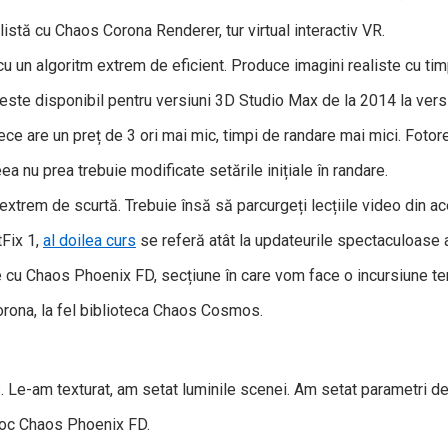
istă cu Chaos Corona Renderer, tur virtual interactiv VR.
 un algoritm extrem de eficient. Produce imagini realiste cu tim
este disponibil pentru versiuni 3D Studio Max de la 2014 la vers
ce are un preț de 3 ori mai mic, timpi de randare mai mici. Fotore
ea nu prea trebuie modificate setările inițiale în randare.
i extrem de scurtă. Trebuie însă să parcurgeți lecțiile video din a
tFix 1,
al doilea curs
se referă atât la updateurile spectaculoase a
hide cu Chaos Phoenix FD, secțiune în care vom face o incursiune t
rona, la fel biblioteca Chaos Cosmos.
Le-am texturat, am setat luminile scenei. Am setat parametri de 
foc Chaos Phoenix FD.