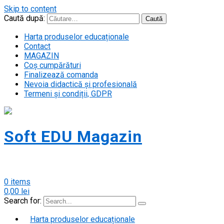
Skip to content
Caută după:
Harta produselor educaționale
Contact
MAGAZIN
Coș cumpărături
Finalizează comanda
Nevoia didactică și profesională
Termeni și condiții, GDPR
Soft EDU Magazin
Magazin cursuri soft educațional pentru p
0 items
0,00
lei
Search for:
Harta produselor educaționale