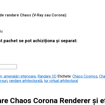
l de randare Chaos (V-Ray sau Corona):
hi
 pachet se pot achiziționa și separat:
n, amenajări interioare
,
Randare 3D
Etichete:
Chaos Cosmos
,
Cha
rsuri
,
randare arhitecturală
,
tur virtual arhitectural
are Chaos Corona Renderer și e