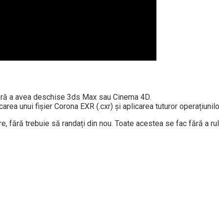
 fără a avea deschise 3ds Max sau Cinema 4D.
carea unui fișier Corona EXR (.cxr) și aplicarea tuturor operațiun
re, fără trebuie să randați din nou. Toate acestea se fac fără a ru