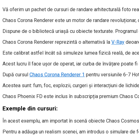
Vă oferim un pachet de cursuri de randare arhitecturală foto real
Chaos Corona Renderer este un motor de randare revoluționar, cu
Dispune de o bibliotecă uriașă cu obiecte texturate. Programul 
Chaos Corona Renderer reprezintă o alternativă la
V-Ray
deoare
Este calibrat astfel încât să simuleze lumea fizică reală, de ace
Acest lucru îl face ușor de operat, iar curba de învățare poate f
După cursul
Chaos Corona Renderer 1
pentru versiunile 6-7 Ho
Acestea sunt: fum, foc, explozii, curgeri și interacțiuni de lic
Chaos Phoenix FD este inclus în subscripția premium Chaos Co
Exemple din cursuri:
În acest exemplu, am importat în scenă obiecte Chaos Cosmos. 
Pentru a adăuga un realism scenei, am introdus o simulare de 