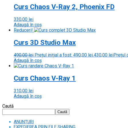
Curs Chaos V-Ray 2, Phoenix FD
330,00
lei
Adaugă în coș
Reduceri!
Curs 3D Studio Max
490,00
lei
Prețul inițial a fost: 490,00 lei.
430,00
lei
Prețul 
Adaugă în coș
Curs Chaos V-Ray 1
310,00
lei
Adaugă în coș
Caută
Caută
ANUNȚURI
EXPEDIEREA PRIN FILE SHARING