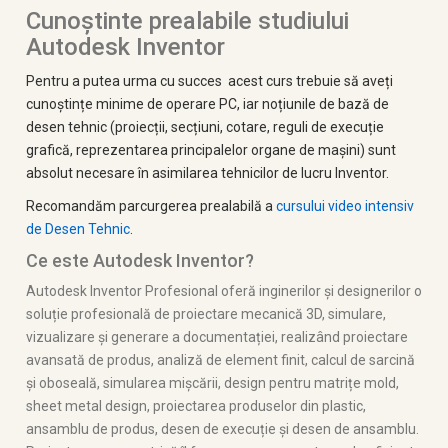
Cunoștinte prealabile studiului
Autodesk Inventor
Pentru a putea urma cu succes acest curs trebuie să aveți
cunoștințe minime
de operare PC, iar noțiunile de bază de
desen tehnic (proiecții, secțiuni, cotare, reguli de execuție
grafică, reprezentarea principalelor organe de mașini) sunt
absolut necesare în asimilarea tehnicilor
de lucru Inventor.
Recomandăm parcurgerea prealabilă a
cursului video intensiv
de Desen Tehnic
.
Ce este Autodesk Inventor?
Autodesk Inventor Profesional oferă inginerilor și designerilor o
soluție profesională de proiectare mecanică 3D, simulare,
vizualizare și generare a documentației, realizând proiectare
avansată de produs, analiză de element finit, calcul de sarcină
și oboseală, simularea mișcării, design pentru matrițe mold,
sheet metal design, proiectarea produselor din plastic,
ansamblu de produs, desen de execuție și desen de ansamblu.