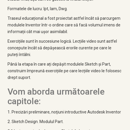
Formatele de lucru: Ipt, Iam, Dwg.
Traseul educațional a fost proiectat astfel încât să parcurgem
modulele Inventor într-o ordine care să
facă volumul imens de
informații cât mai ușor asimilabil.
Exercițiile sunt în succesiune logică. Lecțiile video sunt astfel
concepute încât să
depășească erorile curente pe care le
puteți întâlni.
Până la etapa în care ați depășit modulele
Sketch și Part,
construim împreună exercițiile pe care lecțiile video le folosesc
drept suport.
Vom aborda următoarele
capitole:
1. Precizări preliminare, noţiuni introductive Autodesk Inventor
2. Sketch Design. Modulul Part.