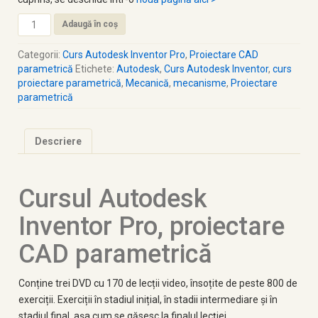
Adaugă în coș
Categorii:
Curs Autodesk Inventor Pro
,
Proiectare CAD
parametrică
Etichete:
Autodesk
,
Curs Autodesk Inventor
,
curs
proiectare parametrică
,
Mecanică
,
mecanisme
,
Proiectare
parametrică
Descriere
Cursul Autodesk
Inventor Pro, proiectare
CAD parametrică
Conține trei DVD cu 170 de lecții video, însoțite de peste 800 de
exerciții. Exerciții în stadiul inițial, în stadii intermediare și în
stadiul final, așa cum se găsesc la finalul lecției.