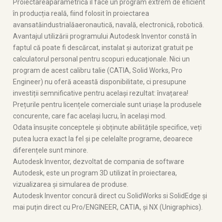
Proiectarea
parametrică
îl face un program extrem de eficient
în producția reală, fiind folosit în proiectarea
avansată
industrială
aeronautică, navală, electronică, robotică.
Avantajul utilizării programului Autodesk Inventor constă în
faptul că poate fi descărcat, instalat și autorizat gratuit pe
calculatorul personal pentru scopuri educaționale. Nici un
program de acest calibru talie (CATIA, Solid Works, Pro
Engineer) nu oferă această disponibilitate, ci presupune
investiții semnificative pentru același rezultat: învațarea!
Prețurile pentru licențele comerciale sunt uriașe la produsele
concurente, care fac același lucru, în același mod.
Odata însușite conceptele și obținute abilitățile specifice, veți
putea lucra exact la fel și pe celelalte programe, deoarece
diferențele sunt minore.
Autodesk Inventor, dezvoltat de compania de software
Autodesk, este un program 3D utilizat în proiectarea,
vizualizarea și simularea de produse.
Autodesk Inventor concură direct cu SolidWorks si SolidEdge și
mai puțin direct cu Pro/ENGINEER, CATIA, și NX (Unigraphics).