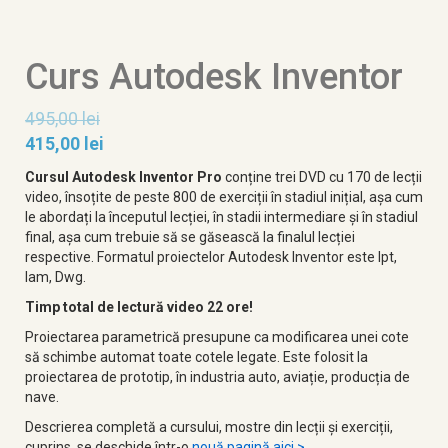
Curs Autodesk Inventor
495,00
lei
415,00
lei
Cursul Autodesk Inventor Pro
conține trei DVD cu 170 de lecții
video, însoțite de peste 800 de exerciții în stadiul inițial, așa cum
le abordați la începutul lecției, în stadii intermediare și în stadiul
final, așa cum trebuie să se găsească la finalul lecției
respective. Formatul proiectelor Autodesk Inventor este Ipt,
Iam, Dwg.
Timp total de lectură video 22 ore!
Proiectarea parametrică presupune ca modificarea unei cote
să schimbe automat toate cotele legate. Este folosit la
proiectarea de prototip, în industria auto, aviație, producția de
nave.
Descrierea completă a cursului, mostre din lecții și exerciții,
cuprins, se deschide într-o
nouă pagină aici >