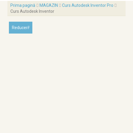
Prima pagină
MAGAZIN
Curs Autodesk Inventor Pro
Curs Autodesk Inventor
Reduceri!