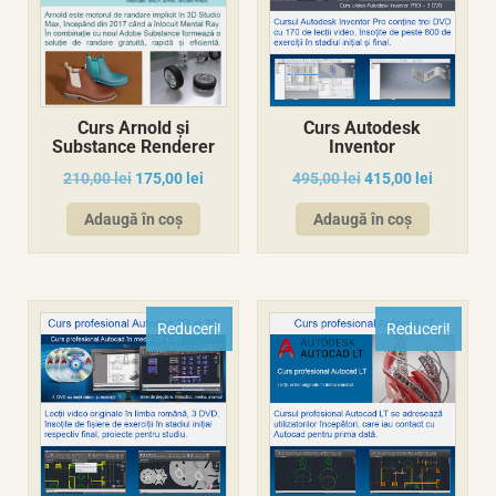
Curs Arnold și
Curs Autodesk
Substance Renderer
Inventor
210,00
lei
175,00
lei
495,00
lei
415,00
lei
Adaugă în coș
Adaugă în coș
Reduceri!
Reduceri!