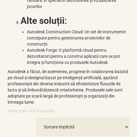
randare, în special în dezvoltarea și vizualizarea
jocurilor.
Alte soluții
:
Autodesk Construction Cloud: Un set de instrumente
concepute pentru gestionarea proiectelor de
construcții.
Autodesk Forge: O platformă cloud pentru
dezvoltatori pentru a construi aplicații care se pot
integra și funcționa cu produsele Autodesk.
Autodesk a făcut, de asemenea, progrese în colaborarea bazată
pe cloud și designul bazat pe inteligență artificială, ajutând
profesioniștii din diverse industrii să eficientizeze fluxurile de
lucru și să îmbunătățească creativitatea. Produsele sale sunt
adoptate pe scară largă de profesioniști și organizații din
întreaga lume.
Afișez toate cele 9 rezultate