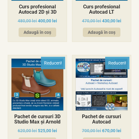
Curs profesional
Curs profesional
Autocad 2D și 3D
Autocad LT
480,00
lei
400,00
lei
470,00
lei
430,00
lei
Adaugă în coș
Adaugă în coș
Reduceri!
Reduceri!
Pachet de cursuri 3D
Pachet de cursuri
Studio Max și Arnold
Autocad
620,00
lei
525,00
lei
700,00
lei
670,00
lei