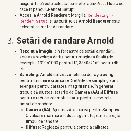
asigură-te că este selectat ca motor activ. Acest lucru se
face în panoul „Render Setup”.
Acces la Arnold Renderer:
Mergi la
Rendering >
și asigură-te că
Arnold Renderer
este
Render Setup
selectat ca motor de randare.
Setări de randare Arnold
3.
Rezoluția imaginii:
În fereastra de setări a randării,
setează rezoluția dorită pentru imaginea finală (de
exemplu, 1920×1080 pentru HD, 3840×2160 pentru 4K
etc.).
Sampling:
Arnold utilizează tehnica de
ray tracing
pentru iluminare și umbrire. Setările de sampling sunt
esențiale pentru calitatea imaginii finale. În general,
trebuie să ajustezi setările de
Camera (AA)
și
Diffuse
pentru a reduce zgomotul, dar și pentru a controla
timpul de randare.
Camera (AA):
Ajustează valoarea pentru
Samples
.
O valoare mai mare reduce zgomotul, dar va crește
timpul de randare.
Diffuse:
Reglează pentru a controla calitatea