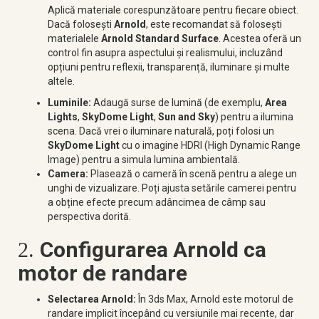
Aplică materiale corespunzătoare pentru fiecare obiect.
Dacă folosești
Arnold
, este recomandat să folosești
materialele
Arnold Standard Surface
. Acestea oferă un
control fin asupra aspectului și realismului, incluzând
opțiuni pentru reflexii, transparență, iluminare și multe
altele.
Luminile:
Adaugă surse de lumină (de exemplu,
Area
Lights
,
SkyDome Light
,
Sun and Sky
) pentru a ilumina
scena. Dacă vrei o iluminare naturală, poți folosi un
SkyDome Light
cu o imagine HDRI (High Dynamic Range
Image) pentru a simula lumina ambientală.
Camera:
Plasează o cameră în scenă pentru a alege un
unghi de vizualizare. Poți ajusta setările camerei pentru
a obține efecte precum adâncimea de câmp sau
perspectiva dorită.
Configurarea Arnold ca
2.
motor de randare
Selectarea Arnold:
În 3ds Max, Arnold este motorul de
randare implicit începând cu versiunile mai recente, dar