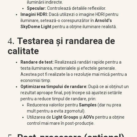
iluminării indirecte.
Specular:
Controlează detaliile reflexiilor.
Imagini HDRI:
Dacă utilizezi o imagine HDRI pentru
iluminare, setează-o corespunzător în
Arnold’s
SkyDome Light
pentru a obține iluminare realistă.
Testarea și randarea de
4.
calitate
Randare de test:
Realizează randări rapide pentru a
testa iluminarea, materialele și efectele generale.
Acestea pot fi realizate la o rezoluție mai mică pentru a
economisi timp.
Optimizarea timpului de randare:
După ce ai obținut un
rezultat aproape final, poți începe să ajustezi setările
pentru a reduce timpul de randare, prin:
Reducerea valorilor pentru
Samples
(dar nu prea
mult pentru a evita zgomotul).
Utilizarea de
Light Groups
și
AOVs
pentru a obține
control mai mare în post-producție.