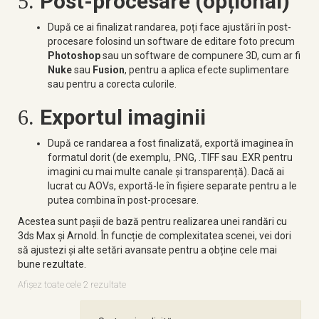
Post-procesare (opțional)
5.
După ce ai finalizat randarea, poți face ajustări în post-
procesare folosind un software de editare foto precum
Photoshop
sau un software de compunere 3D, cum ar fi
Nuke
sau
Fusion
, pentru a aplica efecte suplimentare
sau pentru a corecta culorile.
Exportul imaginii
6.
După ce randarea a fost finalizată, exportă imaginea în
formatul dorit (de exemplu, .PNG, .TIFF sau .EXR pentru
imagini cu mai multe canale și transparență). Dacă ai
lucrat cu AOVs, exportă-le în fișiere separate pentru a le
putea combina în post-procesare.
Acestea sunt pașii de bază pentru realizarea unei randări cu
3ds Max și Arnold. În funcție de complexitatea scenei, vei dori
să ajustezi și alte setări avansate pentru a obține cele mai
bune rezultate.
Afișez toate cele 2 rezultate