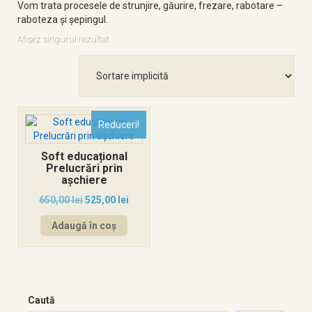
Vom trata procesele de strunjire, găurire, frezare, rabotare –
raboteza și șepingul.
Afișez singurul rezultat
Reduceri!
Soft educațional
Prelucrări prin
așchiere
650,00
lei
525,00
lei
Adaugă în coș
Caută