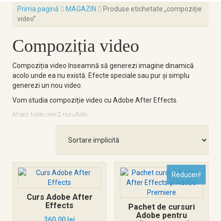
Prima pagină
MAGAZIN
Produse etichetate „compoziție
video”
Compoziția video
Compoziția video înseamnă să generezi imagine dinamică
acolo unde ea nu există. Efecte speciale sau pur și simplu
generezi un nou video.
Vom studia compoziție video cu Adobe After Effects.
Afișez toate cele 2 rezultate
Reduceri!
Curs Adobe After
Effects
Pachet de cursuri
Adobe pentru
360,00
lei